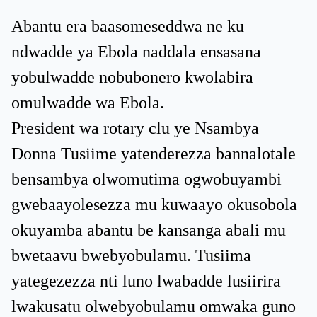
Abantu era baasomeseddwa ne ku
ndwadde ya Ebola naddala ensasana
yobulwadde nobubonero kwolabira
omulwadde wa Ebola.
President wa rotary clu ye Nsambya
Donna Tusiime yatenderezza bannalotale
bensambya olwomutima ogwobuyambi
gwebaayolesezza mu kuwaayo okusobola
okuyamba abantu be kansanga abali mu
bwetaavu bwebyobulamu. Tusiima
yategezezza nti luno lwabadde lusiirira
lwakusatu olwebyobulamu omwaka guno