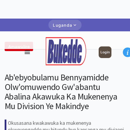
Luganda
Amawulire
Login
Ab'ebyobulamu Bennyamidde
Olw'omuwendo Gw'abantu
Abalina Akawuka Ka Mukenenya
Mu Division Ye Makindye
Okusasana kwakawuka ka mukenenya
okweyongedde mu bitundu bye kansanga mu divizoni