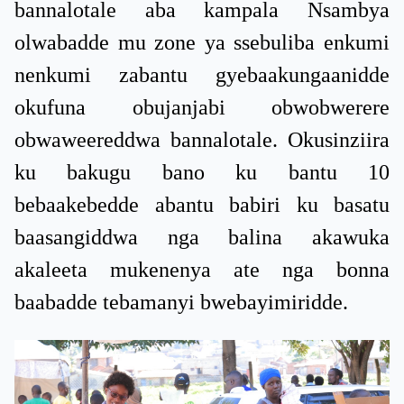
bannalotale aba kampala Nsambya
olwabadde mu zone ya ssebuliba enkumi
nenkumi zabantu gyebaakungaanidde
okufuna obujanjabi obwobwerere
obwaweereddwa bannalotale. Okusinziira
ku bakugu bano ku bantu 10
bebaakebedde abantu babiri ku basatu
baasangiddwa nga balina akawuka
akaleeta mukenenya ate nga bonna
baabadde tebamanyi bwebayimiridde.