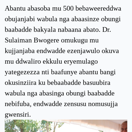
Abantu abasoba mu 500 bebaweereddwa
obujanjabi wabula nga abaasinze obungi
baabadde bakyala nabaana abato. Dr.
Sulaiman Bwogere omukugu mu
kujjanjaba endwadde ezenjawulo okuva
mu ddwaliro ekkulu eryemulago
yategezezza nti baafunye abantu bangi
okusinziira ku bebaabadde basuubira
wabula nga abasinga obungi baabadde
nebifuba, endwadde zensusu nomusujja
gwensiri.