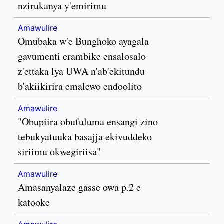
nzirukanya y'emirimu
Amawulire
Omubaka w'e Bunghoko ayagala
gavumenti erambike ensalosalo
z'ettaka lya UWA n'ab'ekitundu
b'akiikirira emalewo endoolito
Amawulire
"Obupiira obufuluma ensangi zino
tebukyatuuka basajja ekivuddeko
siriimu okwegiriisa"
Amawulire
Amasanyalaze gasse owa p.2 e
katooke