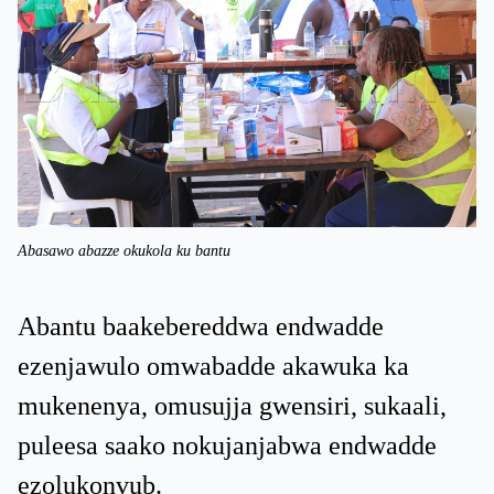
Abasawo abazze okukola ku bantu
Abantu baakebereddwa endwadde
ezenjawulo omwabadde akawuka ka
mukenenya, omusujja gwensiri, sukaali,
puleesa saako nokujanjabwa endwadde
ezolukonvub.