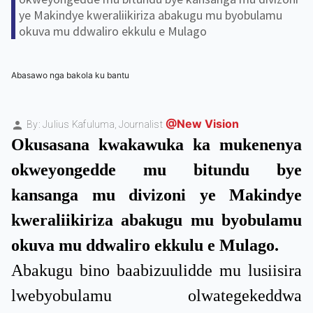
ye Makindye kweraliikiriza abakugu mu byobulamu
okuva mu ddwaliro ekkulu e Mulago
Abasawo nga bakola ku bantu
@New Vision
By: Julius Kafuluma,
Journalist
Okusasana kwakawuka ka mukenenya
okweyongedde mu bitundu bye
kansanga mu divizoni ye Makindye
kweraliikiriza abakugu mu byobulamu
okuva mu ddwaliro ekkulu e Mulago.
Abakugu bino baabizuulidde mu lusiisira
lwebyobulamu olwategekeddwa