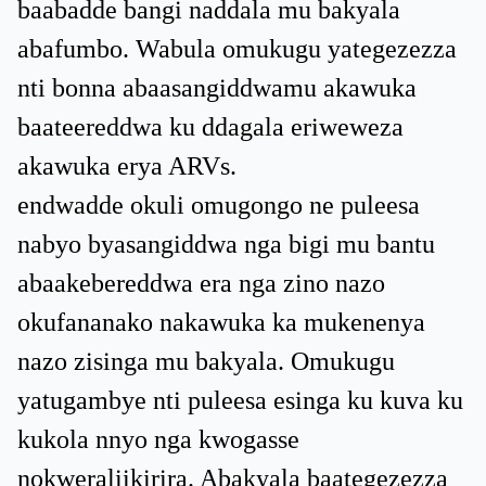
baabadde bangi naddala mu bakyala
abafumbo. Wabula omukugu yategezezza
nti bonna abaasangiddwamu akawuka
baateereddwa ku ddagala eriweweza
akawuka erya ARVs.
endwadde okuli omugongo ne puleesa
nabyo byasangiddwa nga bigi mu bantu
abaakebereddwa era nga zino nazo
okufananako nakawuka ka mukenenya
nazo zisinga mu bakyala. Omukugu
yatugambye nti puleesa esinga ku kuva ku
kukola nnyo nga kwogasse
nokweraliikirira. Abakyala baategezezza