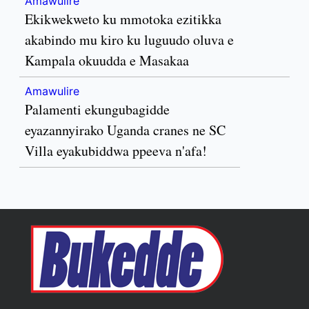
Amawulire
Ekikwekweto ku mmotoka ezitikka
akabindo mu kiro ku luguudo oluva e
Kampala okuudda e Masakaa
Amawulire
Palamenti ekungubagidde
eyazannyirako Uganda cranes ne SC
Villa eyakubiddwa ppeeva n'afa!